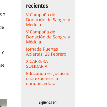
recientes
ron
V Campaña de
Donación de Sangre y
Médula
 de
V Campaña de
Donación de Sangre y
Médula
Jornada Puertas
s y
Abiertas: 28 Febrero
X CARRERA
nte
SOLIDARIA
Educando en Justicia:
una experiencia
enriquecedora
Síguenos en: