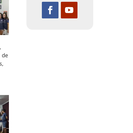
,
s de
s,