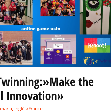
eTwinning:»Make the
al Innovation»
imaria
,
Inglés/Francés