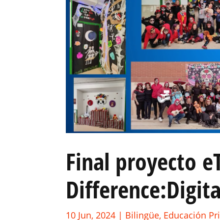
Final proyecto 
Difference:Digit
10 Jun, 2024
|
Bilingüe
,
Educación Pr