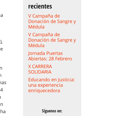
recientes
ha
V Campaña de
Donación de Sangre y
Médula
V Campaña de
Donación de Sangre y
),
Médula
de
Jornada Puertas
Abiertas: 28 Febrero
X CARRERA
en
SOLIDARIA
n
Educando en Justicia:
mas
una experiencia
24
enriquecedora
n
on
Síguenos en:
 ha