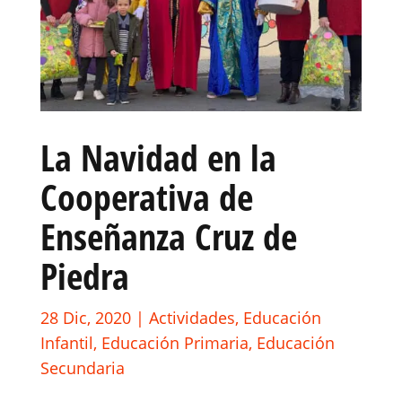
La Navidad en la
Cooperativa de
Enseñanza Cruz de
Piedra
28 Dic, 2020
|
Actividades
,
Educación
Infantil
,
Educación Primaria
,
Educación
Secundaria