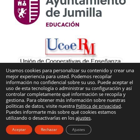
Usamos cookies para personalizar su contenido y crear una
mejor experiencia para usted. Podemos recopilar
información no confidencial sobre su uso. Puede aceptar el
uso de esta tecnología o administrar su configuración y así
controlar completamente qué información se recopila y
gestiona. Para obtener más información sobre nuestras
políticas de datos, visite nuestra
.
Política de privacidad
©
Cooperativa de enseñanza · Colegio Bilingüe
Puedes informarte más sobre qué cookies estamos
CRUZ de PIEDRA
| Jumilla ·
Política de privacidad
·
utilizando o desactivarlas en los
ajustes
.
Aviso legal
·
Política de Cookies
Aceptar
Rechazar
Ajustes