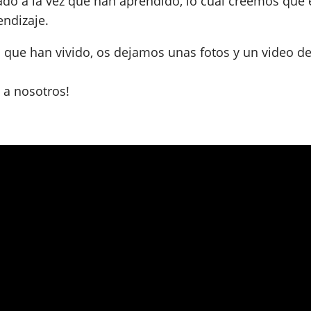
ado a la vez que han aprendido, lo cual creemos que 
endizaje.
 que han vivido, os dejamos unas fotos y un video de
 a nosotros!