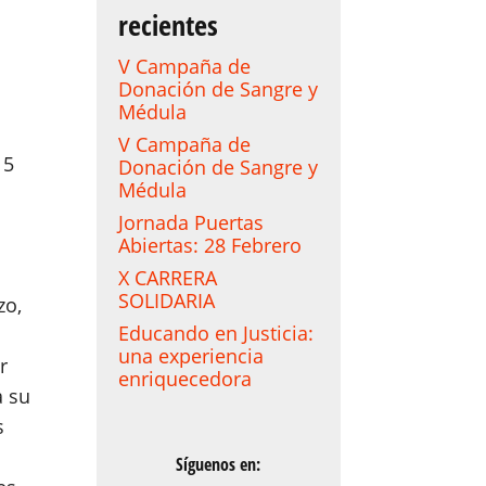
recientes
V Campaña de
Donación de Sangre y
Médula
V Campaña de
 5
Donación de Sangre y
Médula
Jornada Puertas
Abiertas: 28 Febrero
X CARRERA
SOLIDARIA
zo,
Educando en Justicia:
una experiencia
r
enriquecedora
a su
s
Síguenos en: