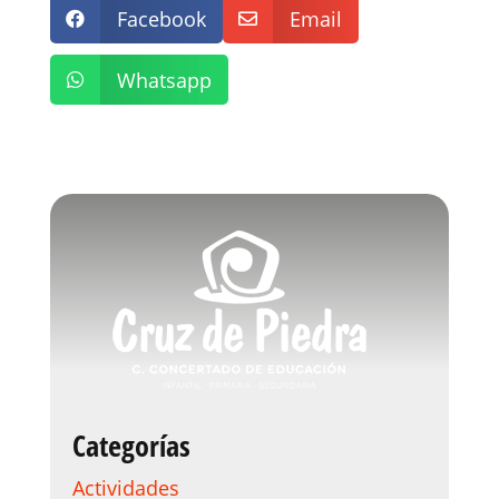
Facebook
Email


Whatsapp

Categorías
Actividades