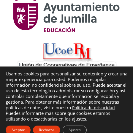
Usamos cookies para personalizar su contenido y crear una
mejor experiencia para usted. Podemos recopilar
información no confidencial sobre su uso. Puede aceptar el
uso de esta tecnología o administrar su configuración y así
controlar completamente qué información se recopila y
gestiona. Para obtener más información sobre nuestras
políticas de datos, visite nuestra
.
Política de privacidad
©
Cooperativa de enseñanza · Colegio Bilingüe
Puedes informarte más sobre qué cookies estamos
CRUZ de PIEDRA
| Jumilla ·
Política de privacidad
·
utilizando o desactivarlas en los
ajustes
.
Aviso legal
·
Política de Cookies
Aceptar
Rechazar
Ajustes