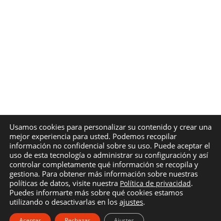
Usamos cookies para personalizar su contenido y crear una
mejor experiencia para usted. Podemos recopilar
información no confidencial sobre su uso. Puede aceptar el
uso de esta tecnología o administrar su configuración y así
controlar completamente qué información se recopila y
gestiona. Para obtener más información sobre nuestras
políticas de datos, visite nuestra
.
Política de privacidad
Puedes informarte más sobre qué cookies estamos
utilizando o desactivarlas en los
ajustes
.
Aceptar
Rechazar
Ajustes