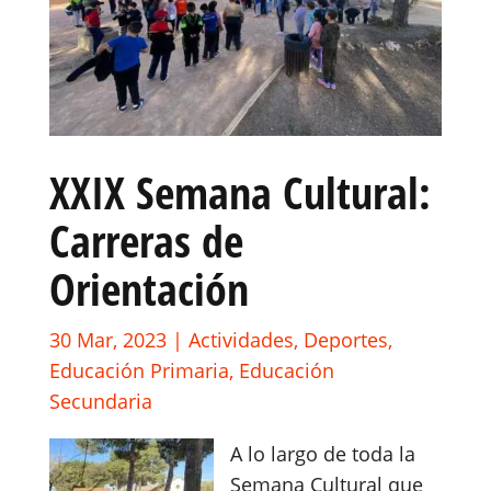
XXIX Semana Cultural:
Carreras de
Orientación
30 Mar, 2023
|
Actividades
,
Deportes
,
Educación Primaria
,
Educación
Secundaria
A lo largo de toda la
Semana Cultural que